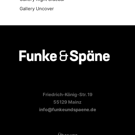
Gallery Uncover
Friedrich-König-Str. 19
55129 Mainz
info@funkeundspaene.de